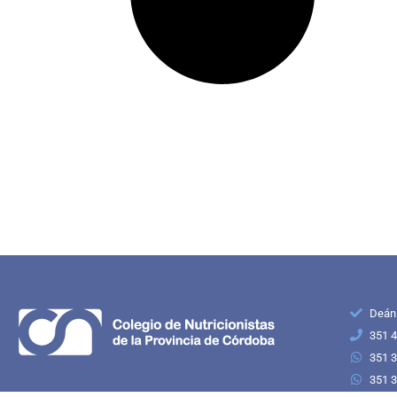
Deán
351 
351 
351 