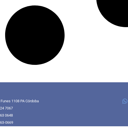
 Funes 1108 PA Córdoba
424 7067
363 0648
363-0669