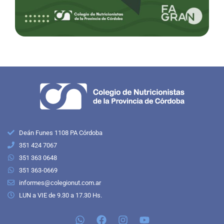
Deán Funes 1108 PA Córdoba
351 424 7067
351 363 0648
351 363-0669
informes@colegionut.com.ar
LUN a VIE de 9.30 a 17.30 Hs.