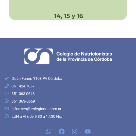
Deán Funes 1108 PA Córdoba
351 424 7067
351 363 0648
351 363-0669
informes@colegionut.com.ar
LUN a VIE de 9.30 a 17.30 Hs.